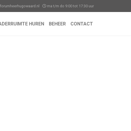
forumheerhugowaard.nl
ma t/m do 9:00 tot 17:30 uur
ADERRUIMTE HUREN
BEHEER
CONTACT