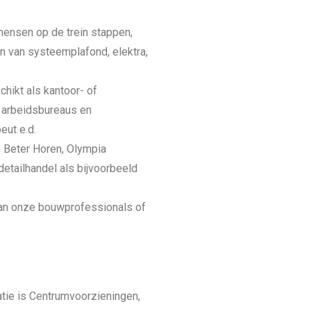
mensen op de trein stappen,
en van systeemplafond, elektra,
hikt als kantoor- of
, arbeidsbureaus en
eut e.d.
, Beter Horen, Olympia
etailhandel als bijvoorbeeld
van onze bouwprofessionals of
ie is Centrumvoorzieningen,